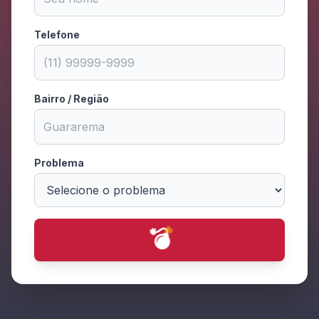
Telefone
Bairro / Região
Problema
💥
⭐
💫
✨
⭐
⭐
✨
🔥
⭐