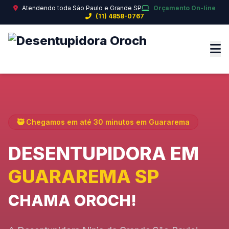
Atendendo toda São Paulo e Grande SP
Orçamento On-line
(11) 4858-0767
🥷 Chegamos em até 30 minutos em Guararema
DESENTUPIDORA EM
GUARAREMA SP
CHAMA OROCH!