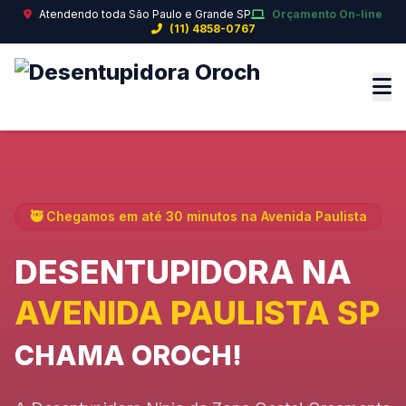
Atendendo toda São Paulo e Grande SP
Orçamento On-line
(11) 4858-0767
🥷 Chegamos em até 30 minutos na Avenida Paulista
DESENTUPIDORA NA
AVENIDA PAULISTA SP
CHAMA OROCH!