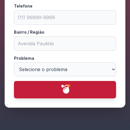
Telefone
Bairro / Região
Problema
💥
⭐
🔥
⭐
💫
⭐
⭐
💥
💥