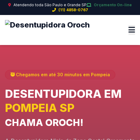
Atendendo toda São Paulo e Grande SP
Orçamento On-line
(11) 4858-0767
🥷 Chegamos em até 30 minutos em Pompeia
DESENTUPIDORA EM
POMPEIA SP
CHAMA OROCH!