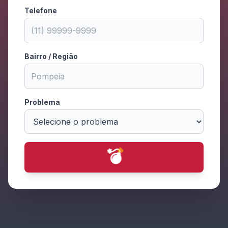
Telefone
Bairro / Região
Problema
💥
✨
🔥
✨
🔥
✨
💫
✨
💫