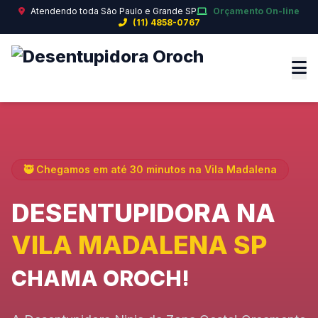
Atendendo toda São Paulo e Grande SP
Orçamento On-line
(11) 4858-0767
🥷 Chegamos em até 30 minutos na Vila Madalena
DESENTUPIDORA NA
VILA MADALENA SP
CHAMA OROCH!