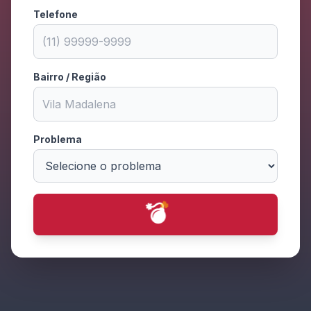
Telefone
Bairro / Região
Problema
💥
💫
✨
✨
🔥
⭐
💫
🔥
⭐